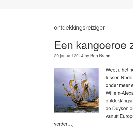
ontdekkingsreiziger
Een kangoeroe z
20 januari 2014
by
Ron Brand
Weet u het n
tussen Neder
onder meer e
Willem-Alexa
ontdekkingsr
de Duyken de
vanuit Europ
verder…]