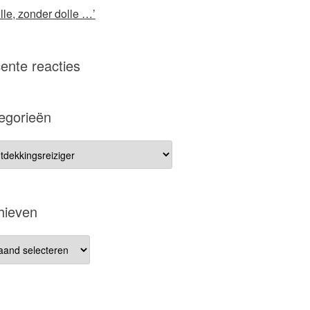
lle, zonder dolle …’
ente reacties
egorieën
gorieën
hieven
ieven