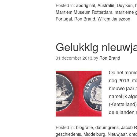
Posted in:
aboriginal
,
Australië
,
Duyfken
,
Maritiem Museum Rotterdam
,
maritieme 
Portugal
,
Ron Brand
,
Willem Janszoon
Gelukkig nieuwj
31 december 2013
by
Ron Brand
Op het moment
nog 2013, ma
nieuwe jaar 
namelijk afge
(Kersteiland
de eilanden
Posted in:
biografie
,
datumgrens
,
Jacob 
geschiedenis
,
Middelburg
,
Nieuwjaar
,
ontd