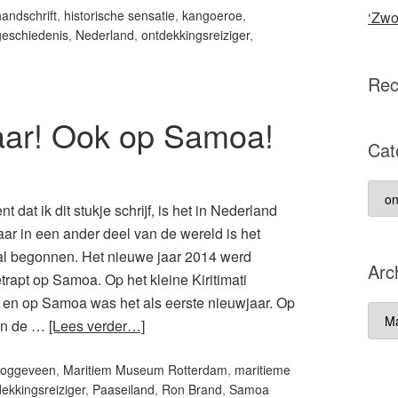
handschrift
,
historische sensatie
,
kangoeroe
,
‘Zwo
geschiedenis
,
Nederland
,
ontdekkingsreiziger
,
Rec
aar! Ook op Samoa!
Cat
Cate
 dat ik dit stukje schrijf, is het in Nederland
ar in een ander deel van de wereld is het
al begonnen. Het nieuwe jaar 2014 werd
Arc
trapt op Samoa. Op het kleine Kiritimati
) en op Samoa was het als eerste nieuwjaar. Op
Arch
 in de …
[Lees verder…]
Roggeveen
,
Maritiem Museum Rotterdam
,
maritieme
ekkingsreiziger
,
Paaseiland
,
Ron Brand
,
Samoa