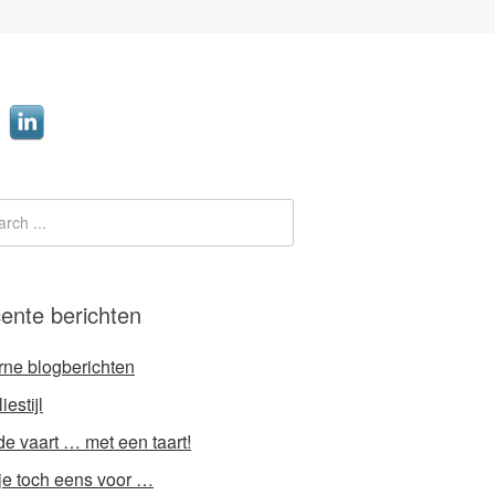
ente berichten
rne blogberichten
iestijl
e vaart … met een taart!
 je toch eens voor …