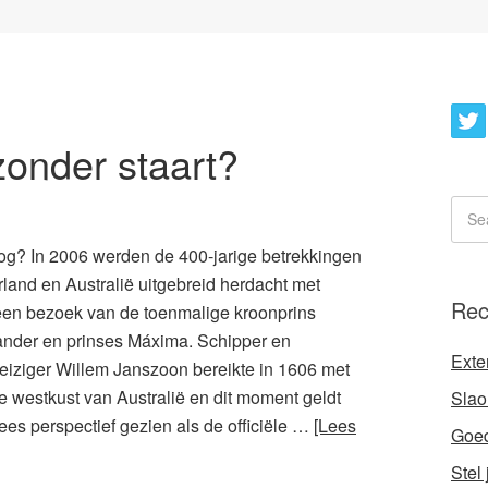
onder staart?
og? In 2006 werden de 400-jarige betrekkingen
land en Australië uitgebreid herdacht met
Rec
en bezoek van de toenmalige kroonprins
nder en prinses Máxima. Schipper en
Exte
eiziger Willem Janszoon bereikte in 1606 met
 westkust van Australië en dit moment geldt
Slaol
ees perspectief gezien als de officiële …
[Lees
Goed
Stel