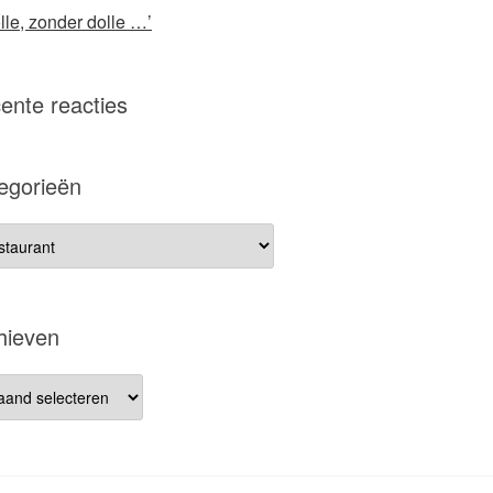
lle, zonder dolle …’
ente reacties
egorieën
gorieën
hieven
ieven