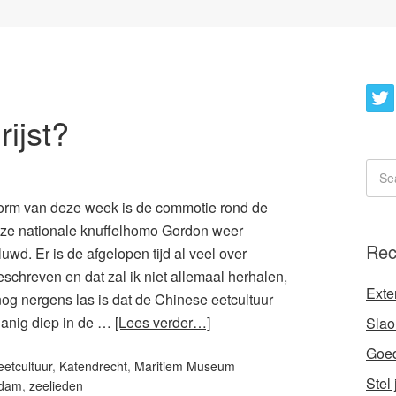
ijst?
torm van deze week is de commotie rond de
nze nationale knuffelhomo Gordon weer
Rec
uwd. Er is de afgelopen tijd al veel over
schreven en dat zal ik niet allemaal herhalen,
Exte
nog nergens las is dat de Chinese eetcultuur
danig diep in de …
[Lees verder…]
Slaol
Goed
eetcultuur
,
Katendrecht
,
Maritiem Museum
Stel
rdam
,
zeelieden