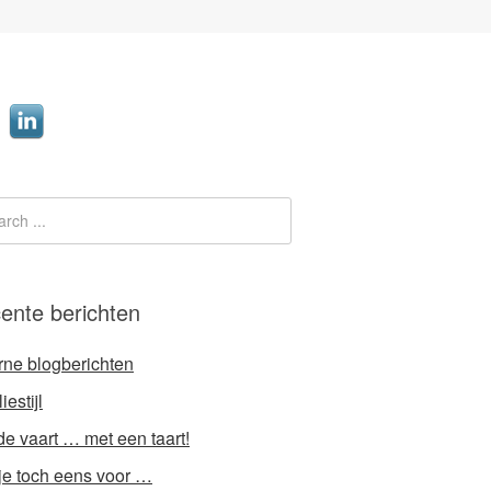
ente berichten
rne blogberichten
iestijl
e vaart … met een taart!
 je toch eens voor …