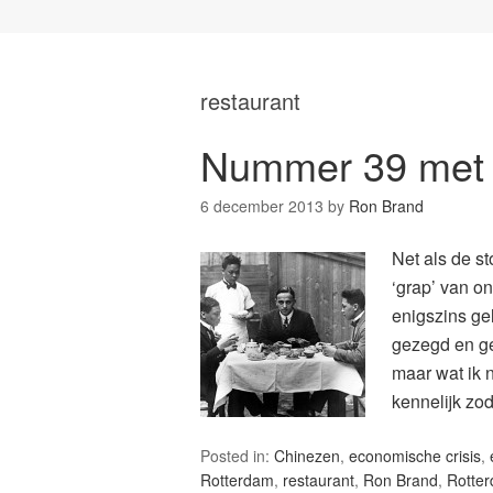
restaurant
Nummer 39 met r
6 december 2013
by
Ron Brand
Net als de s
‘grap’ van o
enigszins gel
gezegd en ge
maar wat ik 
kennelijk zo
Posted in:
Chinezen
,
economische crisis
,
Rotterdam
,
restaurant
,
Ron Brand
,
Rotte