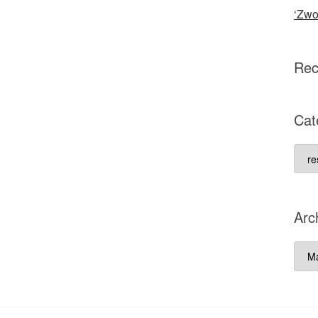
‘Zwo
Rec
Cat
Cate
Arc
Arch