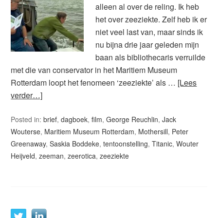
alleen al over de reling. Ik heb
het over zeeziekte. Zelf heb ik er
niet veel last van, maar sinds ik
nu bijna drie jaar geleden mijn
baan als bibliothecaris verruilde
met die van conservator in het Maritiem Museum
Rotterdam loopt het fenomeen ‘zeeziekte’ als …
[Lees
verder…]
Posted in:
brief
,
dagboek
,
film
,
George Reuchlin
,
Jack
Wouterse
,
Maritiem Museum Rotterdam
,
Mothersill
,
Peter
Greenaway
,
Saskia Boddeke
,
tentoonstelling
,
Titanic
,
Wouter
Heijveld
,
zeeman
,
zeerotica
,
zeeziekte