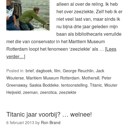
alleen al over de reling. Ik heb
het over zeeziekte. Zelf heb ik er
niet veel last van, maar sinds ik
nu bijna drie jaar geleden mijn
baan als bibliothecaris verruilde
met die van conservator in het Maritiem Museum
Rotterdam loopt het fenomeen ‘zeeziekte’ als …
[Lees
verder…]
Posted in:
brief
,
dagboek
,
film
,
George Reuchlin
,
Jack
Wouterse
,
Maritiem Museum Rotterdam
,
Mothersill
,
Peter
Greenaway
,
Saskia Boddeke
,
tentoonstelling
,
Titanic
,
Wouter
Heijveld
,
zeeman
,
zeerotica
,
zeeziekte
Titanic jaar voorbij? … welnee!
6 februari 2013
by
Ron Brand