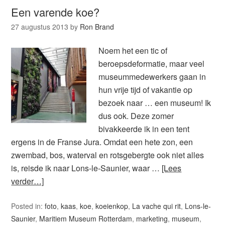
Een varende koe?
27 augustus 2013
by
Ron Brand
Noem het een tic of
beroepsdeformatie, maar veel
museummedewerkers gaan in
hun vrije tijd of vakantie op
bezoek naar … een museum! Ik
dus ook. Deze zomer
bivakkeerde ik in een tent
ergens in de Franse Jura. Omdat een hete zon, een
zwembad, bos, waterval en rotsgebergte ook niet alles
is, reisde ik naar Lons-le-Saunier, waar …
[Lees
verder…]
Posted in:
foto
,
kaas
,
koe
,
koeienkop
,
La vache qui rit
,
Lons-le-
Saunier
,
Maritiem Museum Rotterdam
,
marketing
,
museum
,