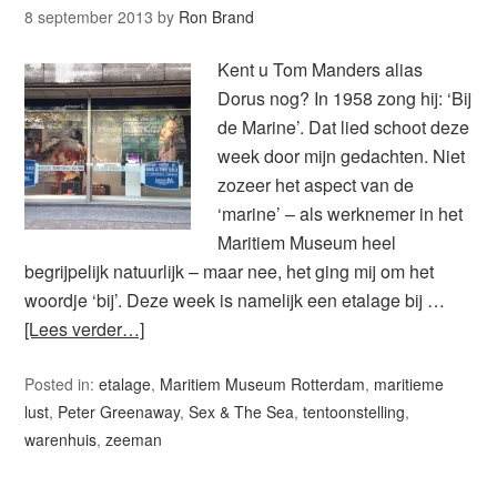
8 september 2013
by
Ron Brand
Kent u Tom Manders alias
Dorus nog? In 1958 zong hij: ‘Bij
de Marine’. Dat lied schoot deze
week door mijn gedachten. Niet
zozeer het aspect van de
‘marine’ – als werknemer in het
Maritiem Museum heel
begrijpelijk natuurlijk – maar nee, het ging mij om het
woordje ‘bij’. Deze week is namelijk een etalage bij …
[Lees verder…]
Posted in:
etalage
,
Maritiem Museum Rotterdam
,
maritieme
lust
,
Peter Greenaway
,
Sex & The Sea
,
tentoonstelling
,
warenhuis
,
zeeman