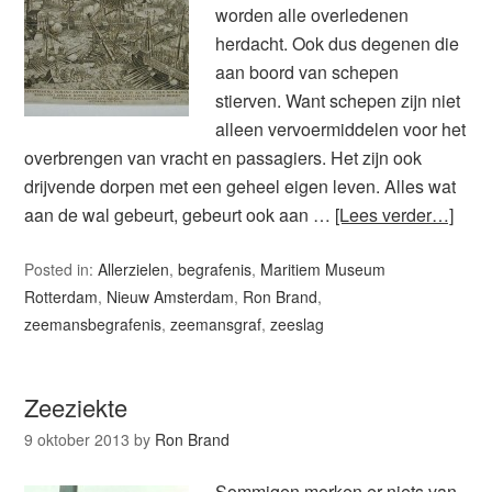
worden alle overledenen
herdacht. Ook dus degenen die
aan boord van schepen
stierven. Want schepen zijn niet
alleen vervoermiddelen voor het
overbrengen van vracht en passagiers. Het zijn ook
drijvende dorpen met een geheel eigen leven. Alles wat
aan de wal gebeurt, gebeurt ook aan …
[Lees verder…]
Posted in:
Allerzielen
,
begrafenis
,
Maritiem Museum
Rotterdam
,
Nieuw Amsterdam
,
Ron Brand
,
zeemansbegrafenis
,
zeemansgraf
,
zeeslag
Zeeziekte
9 oktober 2013
by
Ron Brand
Sommigen merken er niets van,