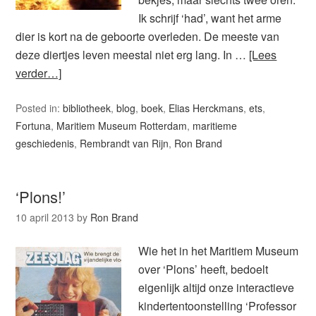
Ik schrijf ‘had’, want het arme
dier is kort na de geboorte overleden. De meeste van
deze diertjes leven meestal niet erg lang. In …
[Lees
verder…]
Posted in:
bibliotheek
,
blog
,
boek
,
Elias Herckmans
,
ets
,
Fortuna
,
Maritiem Museum Rotterdam
,
maritieme
geschiedenis
,
Rembrandt van Rijn
,
Ron Brand
‘Plons!’
10 april 2013
by
Ron Brand
Wie het in het Maritiem Museum
over ‘Plons’ heeft, bedoelt
eigenlijk altijd onze interactieve
kindertentoonstelling ‘Professor