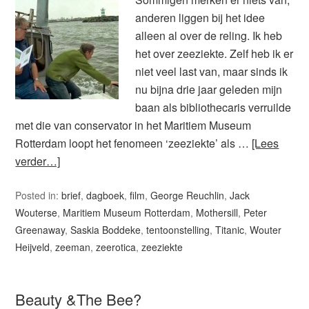
anderen liggen bij het idee
alleen al over de reling. Ik heb
het over zeeziekte. Zelf heb ik er
niet veel last van, maar sinds ik
nu bijna drie jaar geleden mijn
baan als bibliothecaris verruilde
met die van conservator in het Maritiem Museum
Rotterdam loopt het fenomeen ‘zeeziekte’ als …
[Lees
verder…]
Posted in:
brief
,
dagboek
,
film
,
George Reuchlin
,
Jack
Wouterse
,
Maritiem Museum Rotterdam
,
Mothersill
,
Peter
Greenaway
,
Saskia Boddeke
,
tentoonstelling
,
Titanic
,
Wouter
Heijveld
,
zeeman
,
zeerotica
,
zeeziekte
Beauty &The Bee?