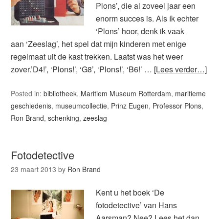
Plons’, die al zoveel jaar een
enorm succes is. Als ík echter
‘Plons’ hoor, denk ik vaak
aan ‘Zeeslag’, het spel dat mijn kinderen met enige
regelmaat uit de kast trekken. Laatst was het weer
zover.’D4!’, ‘Plons!’, ‘G8’, ‘Plons!’, ‘B6!’ …
[Lees verder…]
Posted in:
bibliotheek
,
Maritiem Museum Rotterdam
,
maritieme
geschiedenis
,
museumcollectie
,
Prinz Eugen
,
Professor Plons
,
Ron Brand
,
schenking
,
zeeslag
Fotodetective
23 maart 2013
by
Ron Brand
Kent u het boek ‘De
fotodetective’ van Hans
Aarsman? Nee? Lees het dan