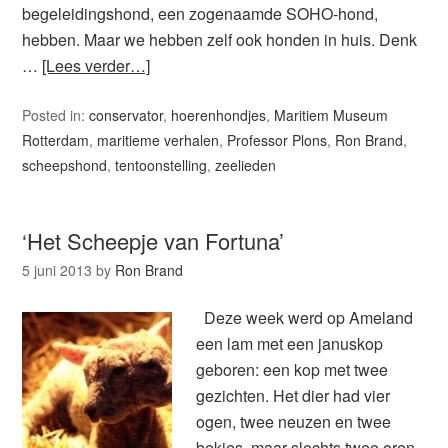
begeleidingshond, een zogenaamde SOHO-hond,
hebben. Maar we hebben zelf ook honden in huis. Denk
…
[Lees verder…]
Posted in:
conservator
,
hoerenhondjes
,
Maritiem Museum
Rotterdam
,
maritieme verhalen
,
Professor Plons
,
Ron Brand
,
scheepshond
,
tentoonstelling
,
zeelieden
‘Het Scheepje van Fortuna’
5 juni 2013
by
Ron Brand
Deze week werd op Ameland
een lam met een januskop
geboren: een kop met twee
gezichten. Het dier had vier
ogen, twee neuzen en twee
bekjes, maar slechts twee oren.