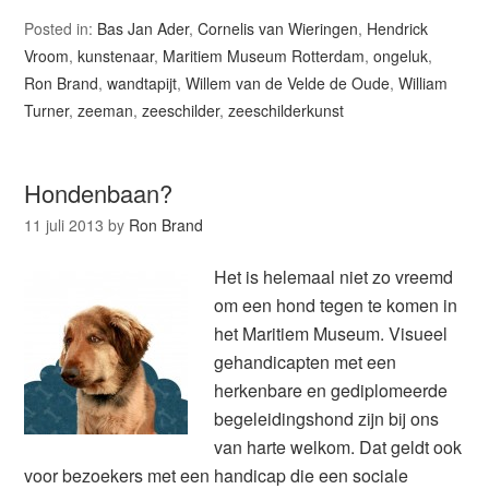
Posted in:
Bas Jan Ader
,
Cornelis van Wieringen
,
Hendrick
Vroom
,
kunstenaar
,
Maritiem Museum Rotterdam
,
ongeluk
,
Ron Brand
,
wandtapijt
,
Willem van de Velde de Oude
,
William
Turner
,
zeeman
,
zeeschilder
,
zeeschilderkunst
Hondenbaan?
11 juli 2013
by
Ron Brand
Het is helemaal niet zo vreemd
om een hond tegen te komen in
het Maritiem Museum. Visueel
gehandicapten met een
herkenbare en gediplomeerde
begeleidingshond zijn bij ons
van harte welkom. Dat geldt ook
voor bezoekers met een handicap die een sociale