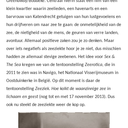
Greenaway/Boddeke
. Centraal hierin staat een film van een
klein kwartier waarin zeelieden, een havenarts en een
barvrouw van Katendrecht getuigen van hun lustgevoelens en
hun drijfveren om naar zee te gaan: de onmetelijkheid van de
zee, de nietigheid van de mens, de geuren van verre landen,
avontuur. Allemaal positieve zaken zou je zo denken. Maar
over iets negatiefs als zeeziekte hoor je ze niet, dus misschien
hadden ze allemaal stevige zeebenen. Het idee voor
Sex &
The Sea
kregen we van de tentoonstelling
Zeerotica
, die in
2011 te zien was in Navigo, het Nationaal Visserijmuseum in
Oostduinkerke in België. Op dit moment is daar de
tentoonstelling
Zeeziek. Hoe kolkt de waanzinnige zee in
lichaam en geest
(nog tot en met 17 november 2013). Dus
ook nu steekt de zeeziekte weer de kop op.