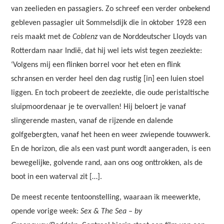
van zeelieden en passagiers. Zo schreef een verder onbekend
gebleven passagier uit Sommelsdijk die in oktober 1928 een
reis maakt met de
Coblenz
van de Norddeutscher Lloyds van
Rotterdam naar Indië, dat hij wel iets wist tegen zeeziekte:
‘Volgens mij een flinken borrel voor het eten en flink
schransen en verder heel den dag rustig [in] een luien stoel
liggen. En toch probeert de zeeziekte, die oude peristaltische
sluipmoordenaar je te overvallen! Hij beloert je vanaf
slingerende masten, vanaf de rijzende en dalende
golfgebergten, vanaf het heen en weer zwiepende touwwerk.
En de horizon, die als een vast punt wordt aangeraden, is een
bewegelijke, golvende rand, aan ons oog onttrokken, als de
boot in een waterval zit […].
De meest recente tentoonstelling, waaraan ik meewerkte,
opende vorige week:
Sex & The Sea – by