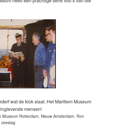
eum heeft een prachtige serie foto’s van die
erderf wat de klok slaat. Het Maritiem Museum
springlevende mensen!
em Museum Rotterdam
,
Nieuw Amsterdam
,
Ron
,
zeeslag