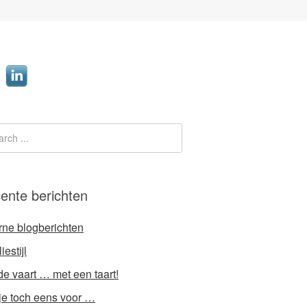
ente berichten
rne blogberichten
iestijl
e vaart … met een taart!
 je toch eens voor …