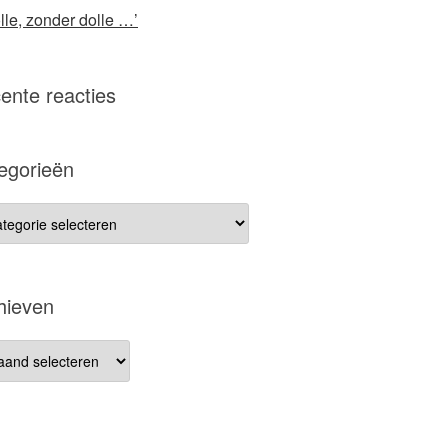
lle, zonder dolle …’
ente reacties
egorieën
gorieën
hieven
ieven