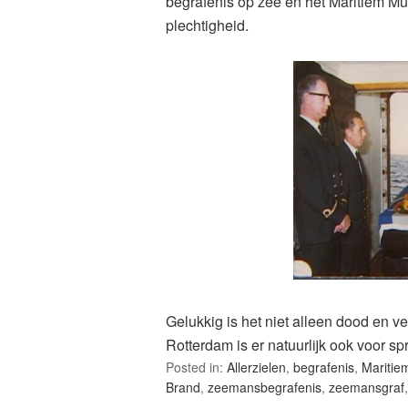
begrafenis op zee en het Maritiem Mus
plechtigheid.
Gelukkig is het niet alleen dood en v
Rotterdam is er natuurlijk ook voor 
Posted in:
Allerzielen
,
begrafenis
,
Mariti
Brand
,
zeemansbegrafenis
,
zeemansgraf